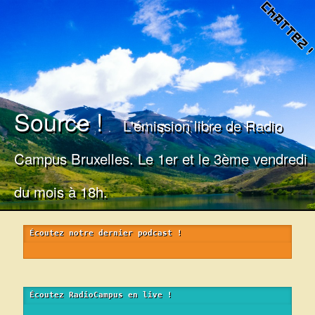
Source !
L'émission libre de Radio
Campus Bruxelles. Le 1er et le 3ème vendredi
du mois à 18h.
Écoutez notre dernier podcast !
Error loading: "https://archive.org/download/20181005SourceAlainCamaradePhilHubDenisCGSPBurnOut/20181005-Source-Alain_camaradePhilHub-Denis-CGSP-BurnOut.ogg"
Écoutez RadioCampus en live !