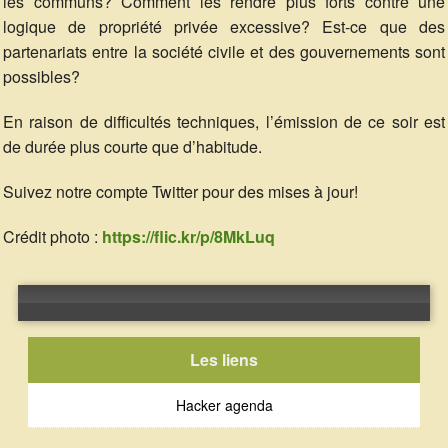
les communs? Comment les rendre plus forts contre une
logique de propriété privée excessive? Est-ce que des
partenariats entre la société civile et des gouvernements sont
possibles?
En raison de difficultés techniques, l’émission de ce soir est
de durée plus courte que d’habitude.
Suivez notre compte Twitter pour des mises à jour!
Crédit photo :
https://flic.kr/p/8MkLuq
Error loading: "http://emissions.radiocampus.be/src/archives/20151002-POC21_tempsdescommuns.mp3"
Les liens
Hacker agenda