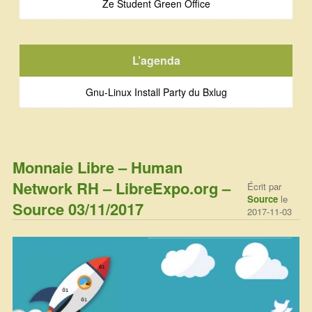
Ze Student Green Office
L’agenda
Gnu-Linux Install Party du Bxlug
Monnaie Libre – Human
Network RH – LibreExpo.org –
Écrit par
Source
le
Source 03/11/2017
2017-11-03