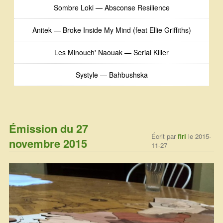
Sombre Loki — Absconse Resilience
Anitek — Broke Inside My Mind (feat Ellie Griffiths)
Les Minouch' Naouak — Serial Killer
Systyle — Bahbushska
Émission du 27
Écrit par
firi
le 2015-
novembre 2015
11-27