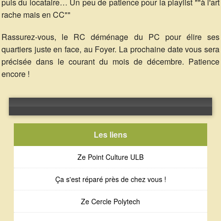
puis du locataire… Un peu de patience pour la playlist ""à l'art
rache mais en CC""
Rassurez-vous, le RC déménage du PC pour élire ses
quartiers juste en face, au Foyer. La prochaine date vous sera
précisée dans le courant du mois de décembre. Patience
encore !
Error loading: "http://public.radiocampus.be/Fred/Source/20171117-Source-PointCulture-Repair.ogg"
Les liens
Ze Point Culture ULB
Ça s'est réparé près de chez vous !
Ze Cercle Polytech