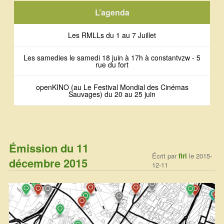
L’agenda
Les RMLLs du 1 au 7 Juillet
Les samedies le samedi 18 juin à 17h à constantvzw - 5
rue du fort
openKINO (au Le Festival Mondial des Cinémas
Sauvages) du 20 au 25 juin
Émission du 11
Écrit par
firi
le 2015-
décembre 2015
12-11