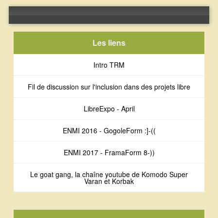
Error loading: "https://public.radiocampus.be/Fred/Source/20171103-Source-Bram_Amj_Marsxyz-monnaielibre-RHdev-expolibre-ENMI2017.ogg"
Les liens
Intro TRM
Fil de discussion sur l'inclusion dans des projets libre
LibreExpo - April
ENMI 2016 - GogoleForm :]-((
ENMI 2017 - FramaForm 8-))
Le goat gang, la chaîne youtube de Komodo Super
Varan et Korbak