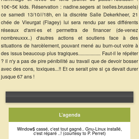
10€~5€ kids. Réservation : nadine.segers at ixelles.brussels)
ce samedi 13/10///18h, en la discrète Salle Dekerkheer, 21
chée de Vleurgat (Flagey) lui sera rendu par ses différents
réseaux d'ami·es et permettra de financer (de-venez
nombreuxxx..) d'autres actions et soutiens face à des
situations de harcèlement, pouvant mené au burn-out voire à
des issus beaucoup plus tragiques.................. Faut-il le répéter
? il n'y a pas de pire pénibilité au travail que de devoir bosser
avec des cons, toxiques...!! Et ce serait pire si ça devait durer
jusque 67 ans !
Error loading: "https://archive.org/download/20181005SourceAlainCamaradePhilHubDenisCGSPBurnOut/20181005-Source-Alain_camaradePhilHub-Denis-CGSP-BurnOut.ogg"
L’agenda
Window$ cassé, c'est tout gagné.. Gnu-Linux installé,
c'est réparé ..! (courtesy to P. Perret)