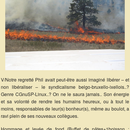
V/Notre regretté Phil avait peut-être aussi imaginé libérer – et
non libéraliser – le syndicalisme belgo-bruxello-ixellois..?
Genre CGnuSP-Linux..? On ne le saura jamais.. Son énergie
et sa volonté de rendre les humains heureux, ou à tout le
moins, responsables de leur(s) bonheur(s), même au boulot, a
ravi plein de ses nouveaux collègues.
Hommage et levée de fond (Buffet de pâtes+1boisson :