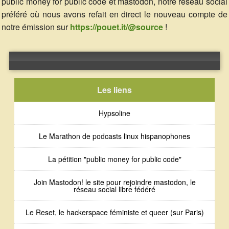
public money for public code et mastodon, notre réseau social
préféré où nous avons refait en direct le nouveau compte de
notre émission sur
https://pouet.it/@source
!
Error loading: "http://public.radiocampus.be/Fred/Source/20170915_Source_SoftwareFreedomDay_PMPC_SourceMastodon.ogg"
Les liens
Hypsoline
Le Marathon de podcasts linux hispanophones
La pétition "public money for public code"
Join Mastodon! le site pour rejoindre mastodon, le
réseau social libre fédéré
Le Reset, le hackerspace féministe et queer (sur Paris)