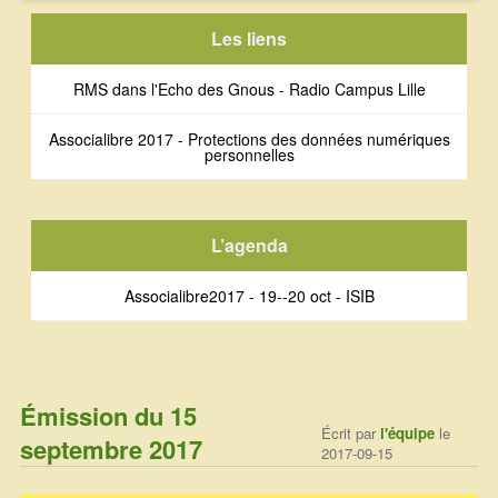
Error loading: "http://public.radiocampus.be/Fred/Source/20171006-Source-Associalibre2017-échodesgnous_RMS.ogg"
Les liens
RMS dans l'Echo des Gnous - Radio Campus Lille
Associalibre 2017 - Protections des données numériques
personnelles
L’agenda
Associalibre2017 - 19--20 oct - ISIB
Émission du 15
Écrit par
l'équipe
le
septembre 2017
2017-09-15