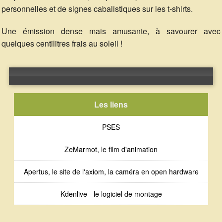
personnelles et de signes cabalistiques sur les t-shirts.
Une émission dense mais amusante, à savourer avec
quelques centilitres frais au soleil !
Error loading: "http://public.radiocampus.be/Fred/Source/20170616-Source-cinémas-sauvages-MaxAxiom.ogg"
Les liens
PSES
ZeMarmot, le film d'animation
Apertus, le site de l'axiom, la caméra en open hardware
Kdenlive - le logiciel de montage