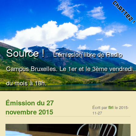
Source !
L'émission libre de Radio
Campus Bruxelles. Le 1er et le 3ème vendredi
du mois à 18h.
Émission du 27
Écrit par
firi
le 2015-
novembre 2015
11-27